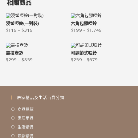
相關商品
浸塑啞鈴(一對裝)
六角包膠啞鈴
$
119
–
$
319
$
199
–
$
1,749
競技壺鈴
可調節式啞鈴
$
299
–
$
859
$
259
–
$
679
居家精品及生活百貨分類
商品總覽
家居用品
生活精品
寵物精品