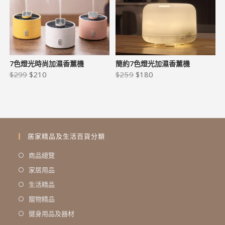
7色燈光時尚加濕香薰機
簡約7色燈光加濕香薰機
$
299
$
210
$
259
$
180
居家精品及生活百貨分類
商品總覽
家居用品
生活精品
寵物精品
健身用品及器材