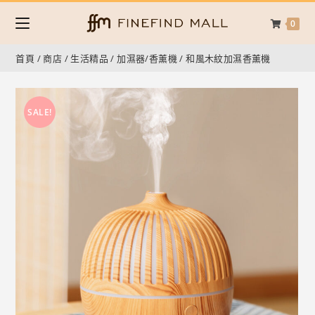
0
首頁
/
商店
/
生活精品
/
加濕器/香薰機
/
和風木紋加濕香薰機
SALE!