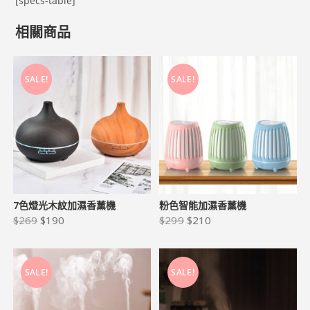
[specs-table]
相關商品
SALE!
SALE!
7色燈光木紋加濕香薰機
粉色智能加濕香薰機
$
269
$
190
$
299
$
210
SALE!
SALE!