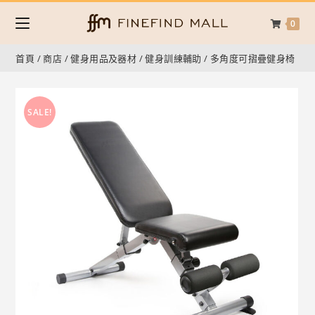
0
首頁
/
商店
/
健身用品及器材
/
健身訓練輔助
/
多角度可摺疊健身椅
SALE!