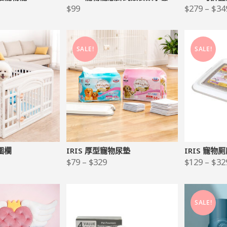
0
$
99
$
279
–
$
34
SALE!
SALE!
物圍欄
IRIS 厚型寵物尿墊
IRIS 寵物
$
79
–
$
329
$
129
–
$
32
SALE!