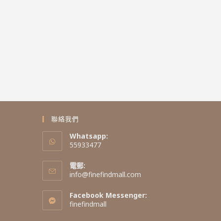
聯絡我們
Whatsapp:
55933477
電郵:
info@finefindmall.com
Facebook Messenger:
finefindmall