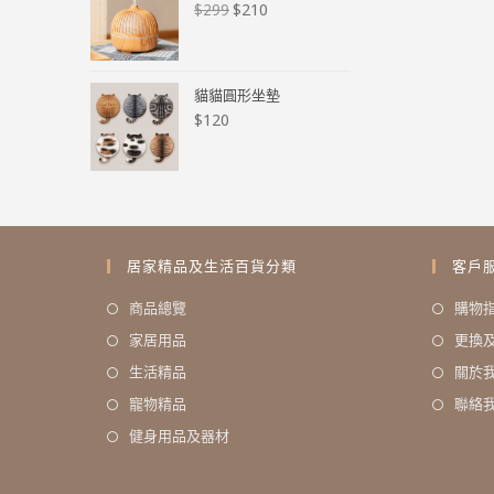
$
210
$
299
貓貓圓形坐墊
$
120
居家精品及生活百貨分類
客戶
商品總覽
購物
家居用品
更換
生活精品
關於
寵物精品
聯絡
健身用品及器材