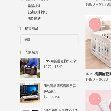
$
880
–
$
1,78
重量訓練
健身訓練輔助
瑜伽運動
SALE!
搜尋商品
人氣熱賣
IRIS 可折疊寵物外出袋
$
279
$
349
–
IRIS 樹脂寵
$
480
–
$
680
簡約可調節高度顯示屏
幕增高架
$
190
$
299
SALE!
2錶位自動上鏈鋼琴烤漆