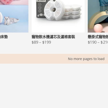
物床墊
寵物飲水機濾芯及濾棉套裝
懸掛式寵物
$
89
–
$
199
$
190
–
$
21
No more pages to load