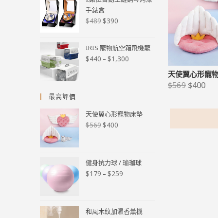
手錶盒
$
390
$
489
IRIS 寵物航空箱飛機籠
$
440
$
1,300
–
天使翼心形寵
$
400
$
569
最高評價
天使翼心形寵物床墊
$
400
$
569
健身抗力球 / 瑜珈球
$
179
$
259
–
和風木紋加濕香薰機