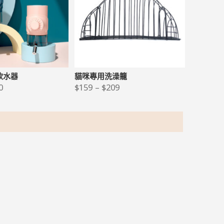
飲水器
貓咪專用洗澡籠
0
$
159
–
$
209