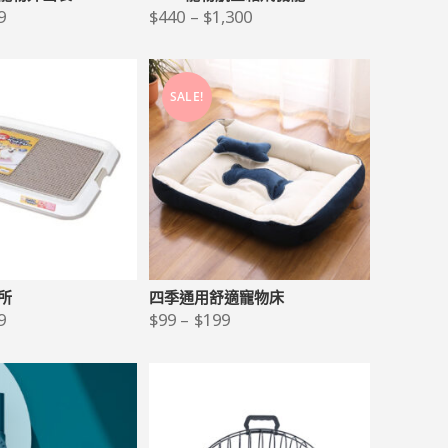
9
$
440
–
$
1,300
SALE!
厠所
四季通用舒適寵物床
9
$
99
–
$
199