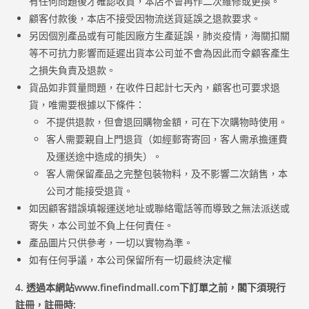
有任何問題後才確認收貨，本店不會再作二次維修或更換。
顧客付款後，本店不接受因物流送貨延誤之退款要求。
另因個別產品或有可能因廠方生產延誤，肺炎疫情，海關扣關
等不可抗力影響而延遲出貨本公司並不會為因此而令顧客產生
之損失負責及退款。
貨品如非質量問題，在收件日起計七天內，顧客也可要求退
貨，唯需要根據以下條件：
不提供退款，但會退回購物金額，可在下次購物時使用。
客人需要親自上門退貨（如經郵寄寄回，客人需承擔運費
及運送途中造成的損失）。
客人需保留產品之完整包裝物料，及不影響二次銷售，本
公司才能接受退貨。
如因顧客錯誤填報運送地址或聯絡電話等而導致之無法派送或
寄失，本公司並不負上任何責任。
產品圖片只供參考，一切以實物為準。
如有任何爭議，本公司保留所有一切最終決定權
4. 透過本網站www.finefindmall.com下訂單之前，閣下須現行
註冊，註冊時: