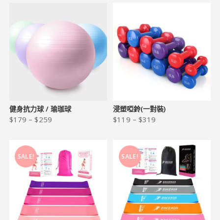
健身抗力球 / 瑜珈球
浸塑啞鈴(一對裝)
$
179
–
$
259
$
119
–
$
319
SALE!
SALE!