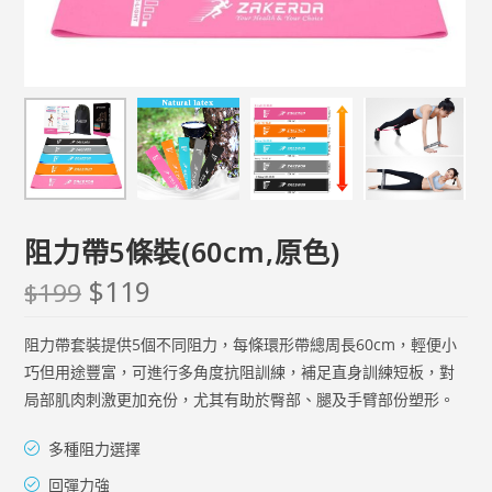
阻力帶5條裝(60cm,原色)
$
119
$
199
阻力帶套裝提供5個不同阻力，每條環形帶總周長60cm，輕便小
巧但用途豐富，可進行多角度抗阻訓練，補足直身訓練短板，對
局部肌肉刺激更加充份，尤其有助於臀部、腿及手臂部份塑形。 ​
多種阻力選擇
回彈力強