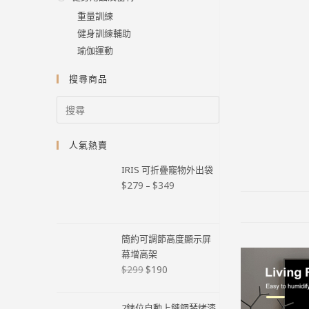
重量訓練
健身訓練輔助
瑜伽運動
搜尋商品
人氣熱賣
IRIS 可折疊寵物外出袋
$
279
$
349
–
簡約可調節高度顯示屏
幕增高架
$
190
$
299
2錶位自動上鏈鋼琴烤漆