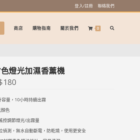
登入/註冊
聯絡我們
商店
購物指南
關於我們
0
7色燈光加濕香薰機
$
180
毫升容量，10小時持續出霧
光顏色
搖控調節燈光/出霧量
位偵測，無水自動斷電，防乾燒，使用更安全