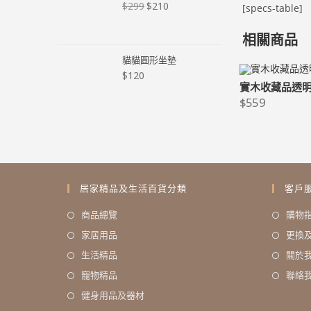
$
210
$
299
[specs-table]
相關商品
貓貓圓形坐墊
$
120
實木收藏品透明
$
559
居家精品及生活百貨分類
客戶
商品總覽
購物
家居用品
更換
生活精品
關於
寵物精品
聯絡
健身用品及器材