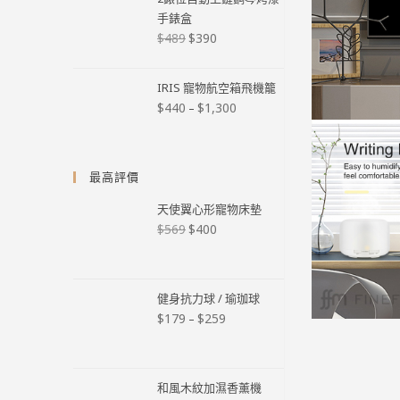
手錶盒
$
390
$
489
IRIS 寵物航空箱飛機籠
$
440
$
1,300
–
最高評價
天使翼心形寵物床墊
$
400
$
569
健身抗力球 / 瑜珈球
$
179
$
259
–
和風木紋加濕香薰機