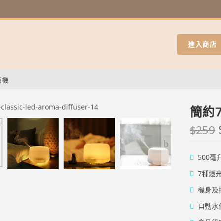
進入商店
薰機
簡約
$
259
500
7種燈
機身及
自動水