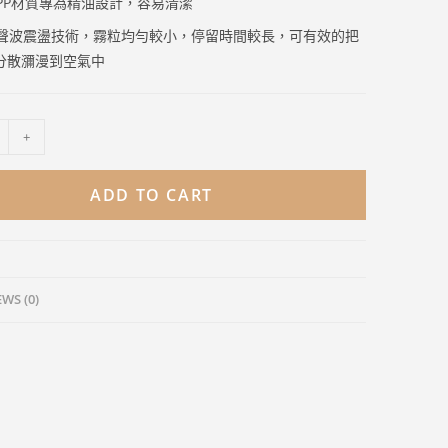
PP材質專為精油設計，容易清潔
聲波震盪技術，霧粒均勻較小，停留時間較長，可有效的把
分散瀰漫到空氣中
+
ADD TO CART
WS (0)