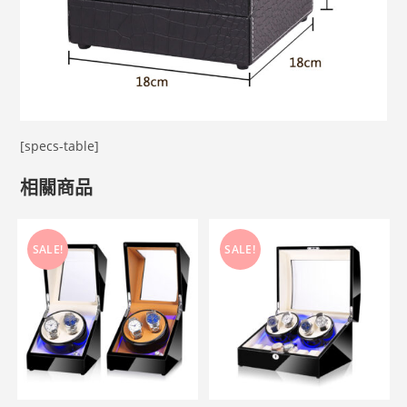
[specs-table]
相關商品
SALE!
SALE!