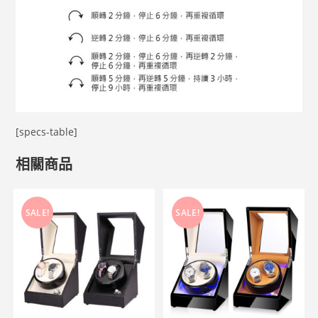
[specs-table]
相關商品
SALE!
SALE!